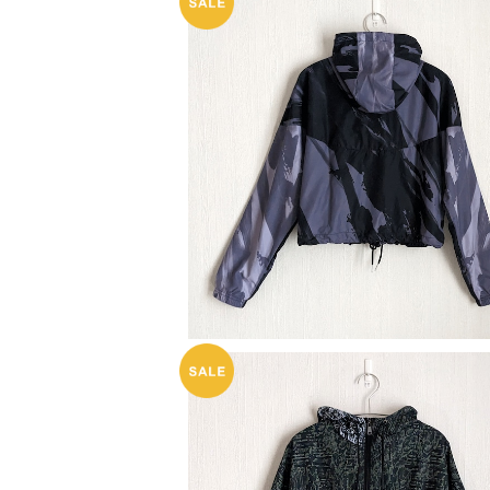
一点物 ウィンドブレーカー ハーフジップ
A_★税込・送料込★翌日発送可能商
¥7,700