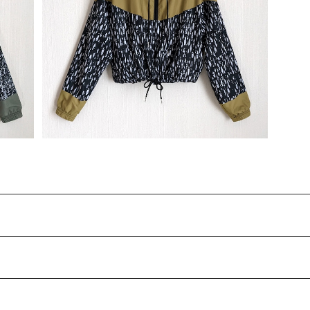
 04
一点物 ウィンドブレーカー ハーフジップ 05
品
A_★税込・送料込★翌日発送可能商品
¥10,000