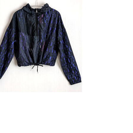
物 ウィンドブレーカー ハーフジップ01A
_★税込・送料込★翌日発送可能商品
¥10,000