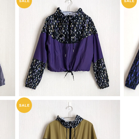
 02
一点物 ウィンドブレーカー ハーフジップ 03
一点
品
A_★税込・送料込★翌日発送可能商品
¥7,700